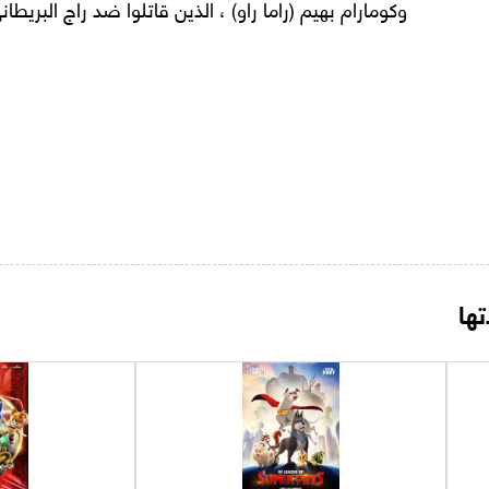
وكومارام بهيم (راما راو) ، الذين قاتلوا ضد راج البريط
ها