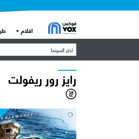
افلام
طر
اختر السينما
رايز رور ريفولت