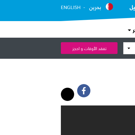
يل
بحرين
ENGLISH
ر
تفقد الأوقات و احجز