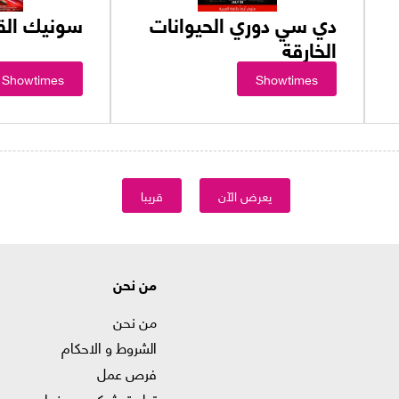
دي سي دوري الحيوانات
سونيك القن
الخارقة
Showtimes
Showtimes
يعرض الآن
قريبا
من نحن
من نحن
الشروط و الاحكام
فرص عمل
تطبيق ڤوكس سينما