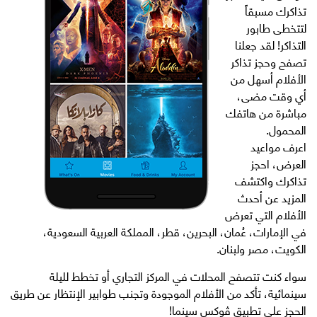
تذاكرك مسبقاً
لتتخطى طابور
التذاكر! لقد جعلنا
تصفح وحجز تذاكر
الأفلام أسهل من
أي وقت مضى،
مباشرة من هاتفك
المحمول.
اعرف مواعيد
العرض، احجز
تذاكرك واكتشف
المزيد عن أحدث
الأفلام التي تعرض
في الإمارات، عُمان، البحرين، قطر، المملكة العربية السعودية،
الكويت، مصر ولبنان.
سواء كنت تتصفح المحلات في المركز التجاري أو تخطط لليلة
سينمائية، تأكد من الأفلام الموجودة وتجنب طوابير الإنتظار عن طريق
الحجز على تطبيق ڤوكس سينما!