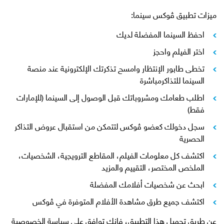
ميزات تطبيق ڤوكس سينما:
احفظ السينما المفضلة لديك
اختر الفيلم واحجز
تخطى طابور الإنتظار وامسح تذكرتك الإلكترونية عند منصة
السينما للتذاكرمباشرة
اطلب طعامك ومشروباتك قبل الوصول إلى السينما (للإمارات
فقط)
سجل دخولك كعضو ڤوكس لتتمكن من استقبال عروض التذاكر
الحصرية
اكتشف كل معلومات الفيلم، المقاطع الترويجية، الشخصيات،
الملخص المختصر، التقييم والمزيد
ابحث عن شخصيات أفلامك المفضلة
اكتشف جميع طرق مشاهدة الأفلام المتوفرة في ڤوكس
عن طريق تحميل هذا التطبيق، فإنك توافق على سياسة الخصوصية