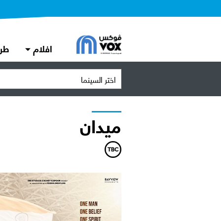
افلام
طر
اختر السينما
ميدان