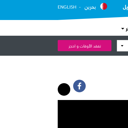
يل
بحرين
ENGLISH
ر
تفقد الأوقات و احجز