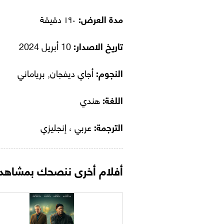
مدة العرض:
١٩٠ دقيقة
تاريخ الاصدار:
10 أبريل 2024
النجوم:
أجاي ديفجان, برياماني
اللغة:
هندي
الترجمة:
عربي ، إنجليزي
أفلام أخرى ننصحك بمشاهدت