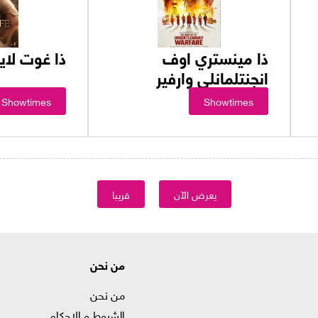
ذا مينستري اوف
ذا غوت لا
انجنتلمانلي وارفير
Showtimes
Showtimes
يعرض الآن
قريبا
من نحن
من نحن
الشروط و الاحكام