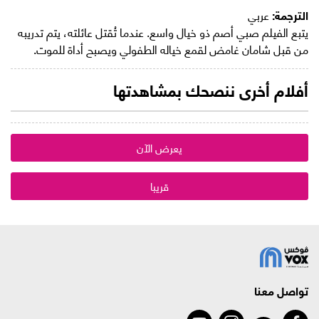
الترجمة:
عربي
يتبع الفيلم صبي أصم ذو خيال واسع. عندما تُقتل عائلته، يتم تدريبه
من قبل شامان غامض لقمع خياله الطفولي ويصبح أداة للموت.
أفلام أخرى ننصحك بمشاهدتها
يعرض الآن
قريبا
تواصل معنا