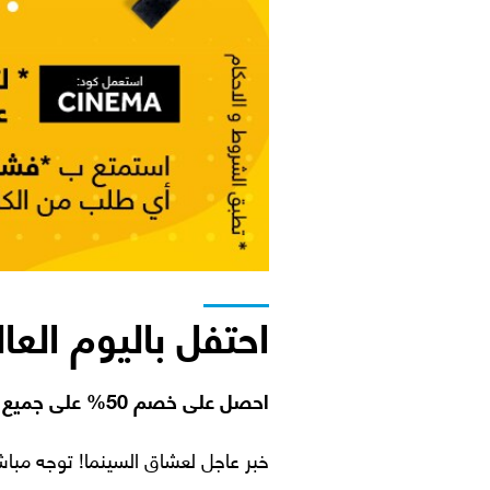
احتفل باليوم الع
احصل على خصم 50% على جميع تذاكر السينما* و فشار مجاني يوم 27 أغسطس*!
خبر عاجل لعشاق السينما! توجه مباشرةً