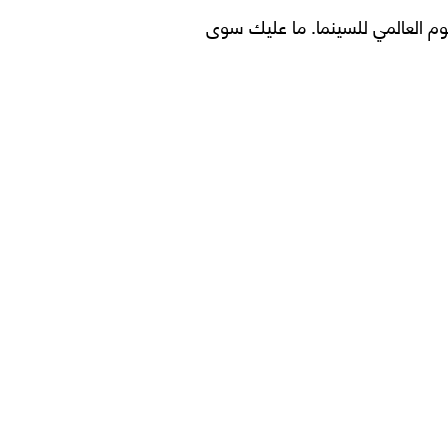
م والتجارب احتفالاً باليوم العالمي للسينما. ما عليك سوى