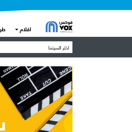
افلام
طر
اختر السينما