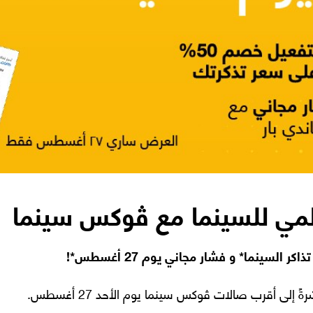
المي للسينما مع ڤوكس سينما
 إلى أقرب صالات ڤوكس سينما يوم الأحد 27 أغسطس.