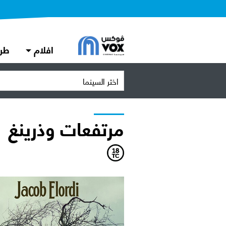
افلام
طر
اختر السينما
مرتفعات وذرينغ