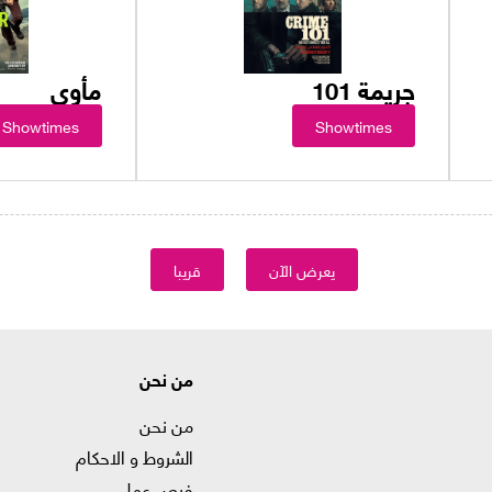
جريمة 101
مأوى
Showtimes
Showtimes
يعرض الآن
قريبا
من نحن
من نحن
الشروط و الاحكام
فرص عمل