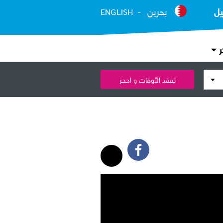
يل
بحرين
ENGLISH
ر
تفقد الأوقات و احجز