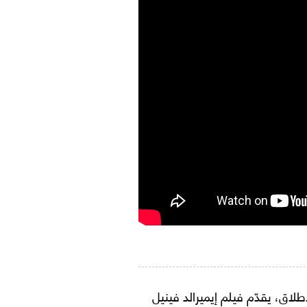
ق، يقدّم فيلم إيميرالد فينيل