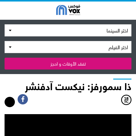
اختر السينما
اختر الفيلم
تفقد الأوقات و احجز
ذا سمورفز: نيكست آدفنشر