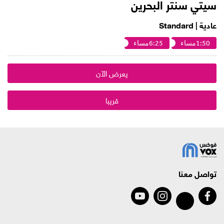
سيتي سنتر البحرين
عادية | Standard
1:50مساء
6:25مساء
يعرض الآن
قريبا
تواصل معنا