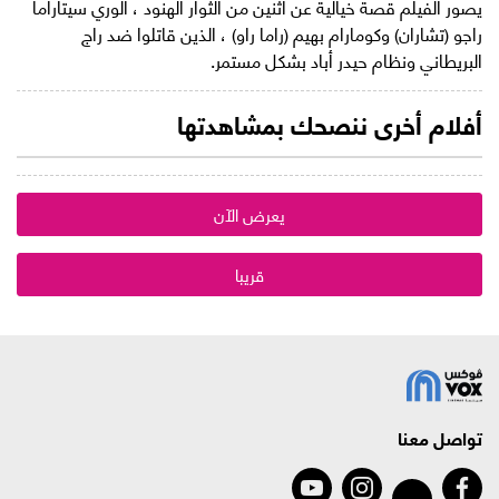
يصور الفيلم قصة خيالية عن اثنين من الثوار الهنود ، ألوري سيتاراما
راجو (تشاران) وكومارام بهيم (راما راو) ، الذين قاتلوا ضد راج
البريطاني ونظام حيدر أباد بشكل مستمر.
أفلام أخرى ننصحك بمشاهدتها
يعرض الآن
قريبا
تواصل معنا