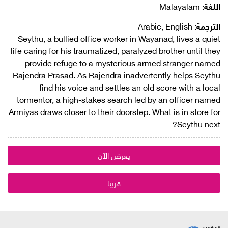
اللغة:
Malayalam
الترجمة:
Arabic, English
Seythu, a bullied office worker in Wayanad, lives a quiet
life caring for his traumatized, paralyzed brother until they
provide refuge to a mysterious armed stranger named
Rajendra Prasad. As Rajendra inadvertently helps Seythu
find his voice and settles an old score with a local
tormentor, a high-stakes search led by an officer named
Armiyas draws closer to their doorstep. What is in store for
Seythu next?
يعرض الآن
قريبا