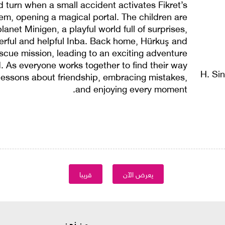
 turn when a small accident activates Fikret’s
em, opening a magical portal. The children are
anet Minigen, a playful world full of surprises,
rful and helpful Inba. Back home, Hürkuş and
escue mission, leading to an exciting adventure
. As everyone works together to find their way
 lessons about friendship, embracing mistakes,
and enjoying every moment.
يعرض الآن
قريبا
من نحن