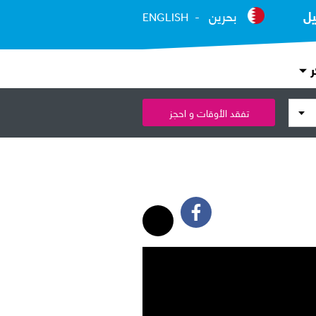
يل
بحرين
ENGLISH
ر
تفقد الأوقات و احجز