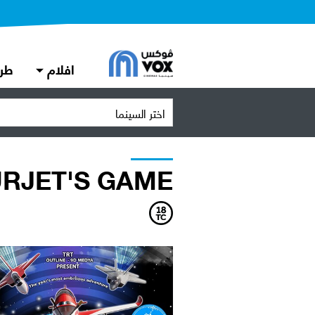
افلام
طر
اختر السينما
RJET'S GAME