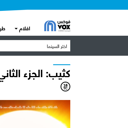
افلام
طر
اختر السينما
كثيب: الجزء الثاني