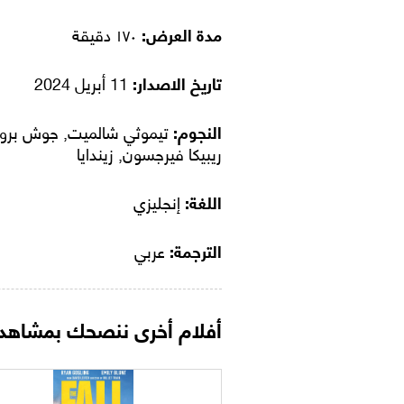
مدة العرض:
١٧٠ دقيقة
تاريخ الاصدار:
11 أبريل 2024
النجوم:
تيموثي شالميت, جوش برول
ريبيكا فيرجسون, زيندايا
اللغة:
إنجليزي
الترجمة:
عربي
أفلام أخرى ننصحك بمشاهدت