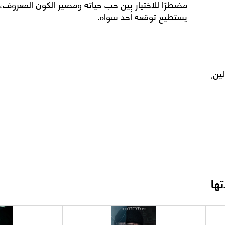
مضطرًا للاختيار بين حب حياته ومصير الكون المعروف
يستطيع توقعه أحد سواه.
ين,
ها