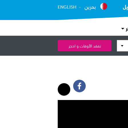
يل
بحرين
ENGLISH
ر
تفقد الأوقات و احجز