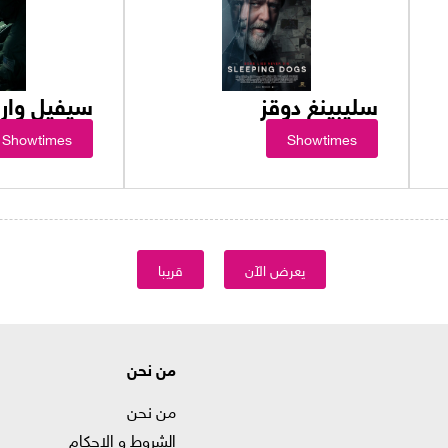
سليبينغ دوقز
سيفيل وار
Showtimes
Showtimes
يعرض الآن
قريبا
من نحن
من نحن
الشروط و الاحكام