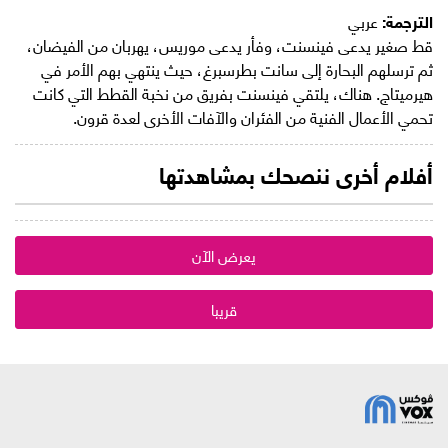
الترجمة:
عربي
قط صغير يدعى فينسنت، وفأر يدعى موريس، يهربان من الفيضان،
ثم ترسلهم البحارة إلى سانت بطرسبرغ، حيث ينتهي بهم الأمر في
هيرميتاج. هناك، يلتقي فينسنت بفريق من نخبة القطط التي كانت
تحمي الأعمال الفنية من الفئران والآفات الأخرى لعدة قرون.
أفلام أخرى ننصحك بمشاهدتها
يعرض الآن
قريبا