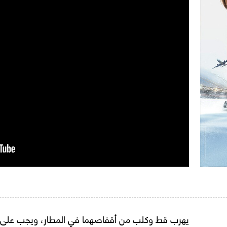
يهرب قط وكلب من أقفاصهما في المطار، ويجب على ملا