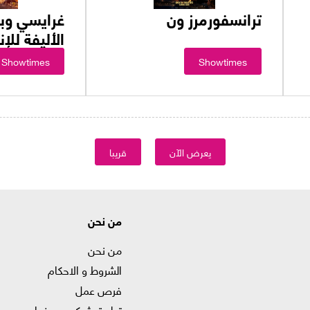
ترانسفورمرز ون
غرايسي وبد
الأليفة للإن
Showtimes
Showtimes
يعرض الآن
قريبا
من نحن
من نحن
الشروط و الاحكام
فرص عمل
تطبيق ڤوكس سينما