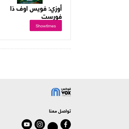
أوزي: فويس اوف ذا
فورست
Showtimes
تواصل معنا