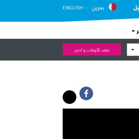
يل
بحرين
ENGLISH
ر
تفقد الأوقات و احجز