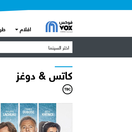
افلام
طر
اختر السينما
كاتس & دوغز