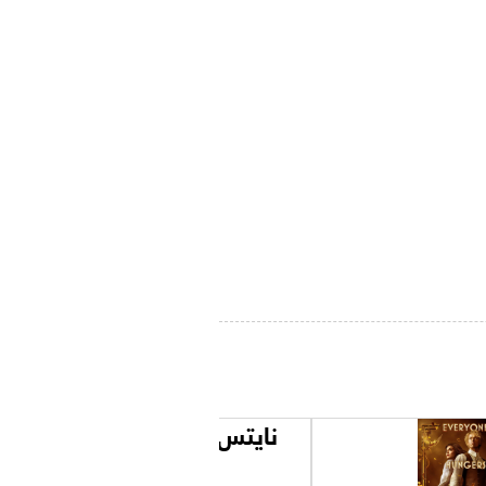
نايتس اوف ذا زودياك