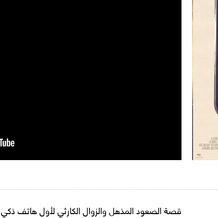
قصة الصعود المذهل والزوال الكارثي لأول هاتف ذكي ف