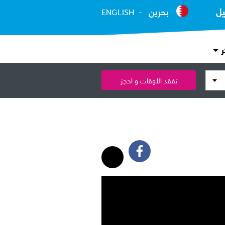
يل
بحرين
ENGLISH
ر
تفقد الأوقات و احجز