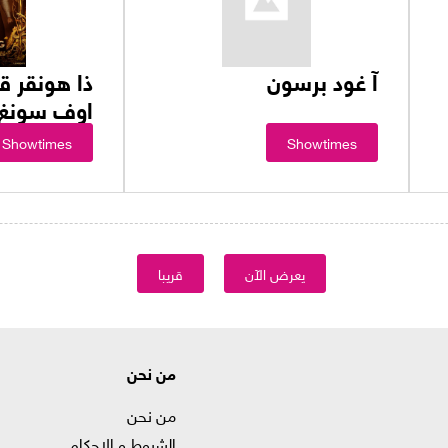
آ غود برسون
ذا هونقر قي
اوف سونغ ب
Showtimes
Showtimes
يعرض الآن
قريبا
من نحن
من نحن
الشروط و الاحكام