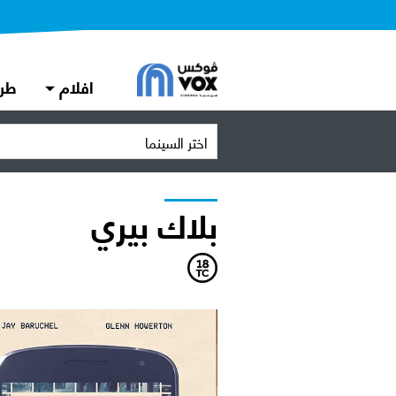
افلام
طر
اختر السينما
بلاك بيري