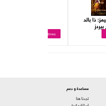
مز: ذا بالد
يردز
Showtimes
مساعدة و دعم
تجدنا هنا
اسئلة مكررة