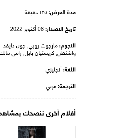
مدة العرض:
١٣٥ دقيقة
تاريخ الاصدار:
06 أكتوبر 2022
النجوم:
مارجوت روبي, جون دايفد
واشنطن, كريستيان بايل, رامي مالك
اللغة:
أنجليزي
الترجمة:
عربي
أفلام أخرى ننصحك بمشاهدت