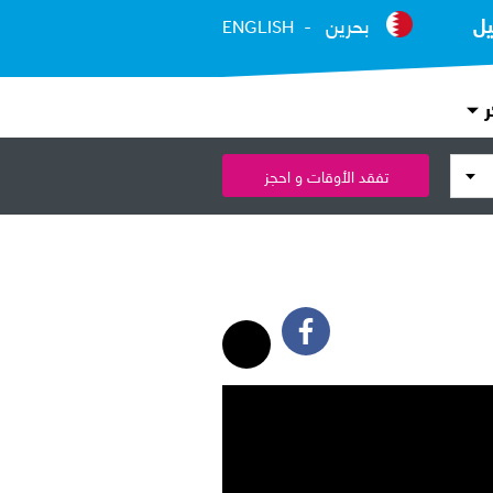
يل
بحرين
ENGLISH
ر
تفقد الأوقات و احجز