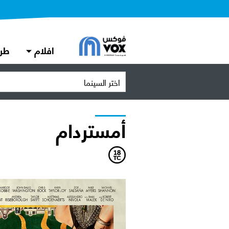
افلام
طر
اختر السينما
أمستردام