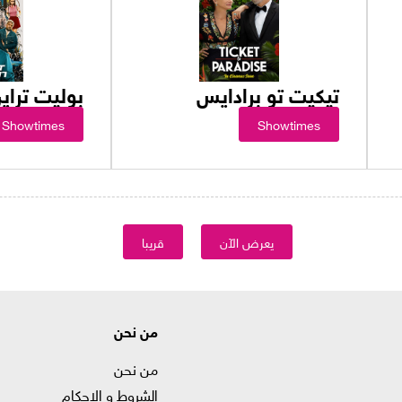
تيكيت تو برادايس
بوليت تراي
Showtimes
Showtimes
يعرض الآن
قريبا
من نحن
من نحن
الشروط و الاحكام