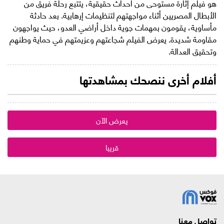
هو فيلم إثارة مستوحى من أحداث حقيقية، يتتبع رحلة فريق من
الأبطال المصريين أثناء مواجهتهم لتنظيمات إرهابية. بعد حادثة
مأساوية، يقومون بمهمات جوية داخل أراضي العدو، حيث يواجهون
مقاومة شديدة. يعرض الفيلم شجاعتهم وعزيمتهم في حماية وطنهم
وتحقيق العدالة.
أفلام أخرى ننصحك بمشاهدتها
يعرض الآن
قريبا
تواصل معنا